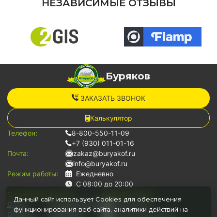
НЕЗАВИСИМЫЕ ОТЗЫВЫ
Буряков
ЗАКАЗАТЬ ЗВОНОК
Калькулятор
Телефон:
8-800-550-11-09
+7 (930) 011-01-16
Почта:
zakaz@buryakof.ru
info@buryakof.ru
Режим работы:
Ежедневно
С 08:00 до 20:00
О компании:
Услуги:
Способ оплаты:
Данный сайт использует Cookies для обеспечения
О нас
Грузоперевозки
Наличными
функционирования веб-сайта, аналитики действий на
Отзывы
Переезды
Банковской картой