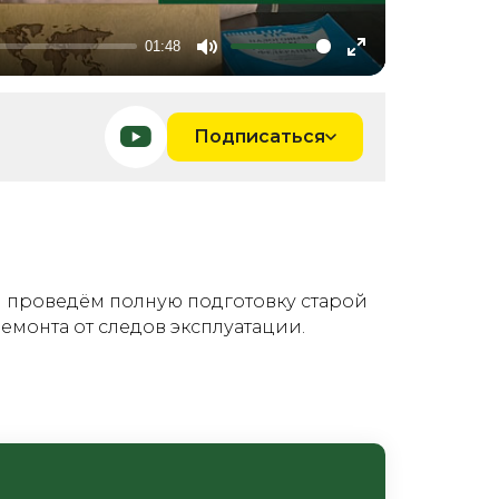
01:48
Mute
Enter
fullscreen
Подписаться
ы проведём полную подготовку старой
емонта от следов эксплуатации.