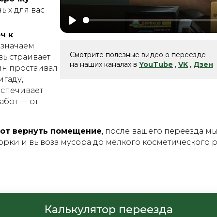
ых для вас
Play
ч к
значаем
Смотрите полезные видео о переезде
выстраивает
на наших каналах в
YouTube
,
VK
,
Дзен
ин простаивал
гаду,
еспечивает
абот — от
пот вернуть помещение
, после вашего переезда м
орки и вывоза мусора до мелкого косметического р
Калькулятор переезда