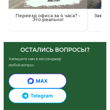
Переезд офиса за 4 часа? -
Завер
Это реально!
ОСТАЛИСЬ ВОПРОСЫ?
Напишите нам в мессенджер
любой вопрос