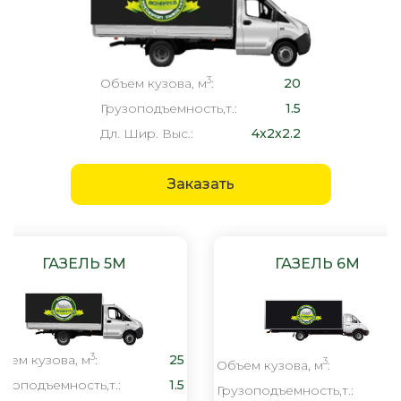
3
Объем кузова, м
:
20
Грузоподъемность,т.:
1.5
Дл. Шир. Выс.:
4x2x2.2
Заказать
ГАЗЕЛЬ 5М
ГАЗЕЛЬ 6М
3
ъем кузова, м
:
25
3
Объем кузова, м
:
узоподъемность,т.:
1.5
Грузоподъемность,т.: