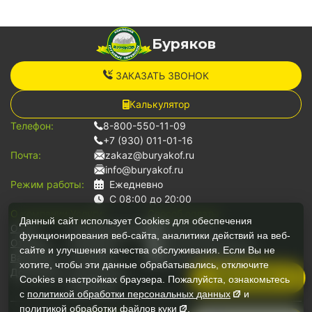
Буряков
ЗАКАЗАТЬ ЗВОНОК
Калькулятор
Телефон:
8-800-550-11-09
+7 (930) 011-01-16
Почта:
zakaz@buryakof.ru
info@buryakof.ru
Режим работы:
Ежедневно
С 08:00 до 20:00
О компании:
Услуги:
Способ оплаты:
Данный сайт использует Cookies для обеспечения
О нас
Грузоперевозки
Наличными
функционирования веб-сайта, аналитики действий на веб-
Отзывы
Переезды
Банковской картой
сайте и улучшения качества обслуживания. Если Вы не
Вакансии
Грузчики
Безналичный расчет
хотите, чтобы эти данные обрабатывались, отключите
Документы
Для юр.лиц
Позвонить
Cookies в настройках браузера. Пожалуйста, ознакомьтесь
Автопарк
с
политикой обработки персональных
данных
и
политикой обработки файлов
куки
.