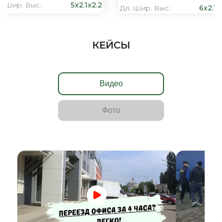
. Шир. Выс.:
5x2.1x2.2
Дл. Шир. Выс.:
6x2.1x
КЕЙСЫ
Видео
Фото