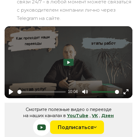
связи 24/7 – в любой момент можете связаться
с руководителем компании лично через
Telegram на сайте.
10:04
Play
Mute
Ente
fulls
Смотрите полезные видео о переезде
на наших каналах в
YouTube
,
VK
,
Дзен
Подписаться