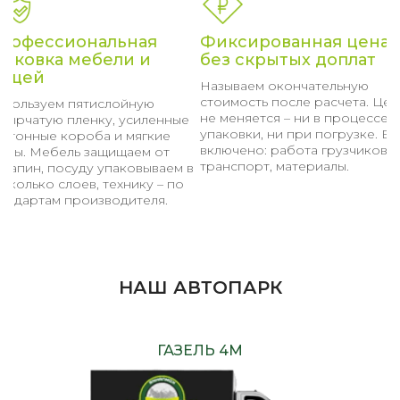
рофессиональная
Фиксированная цена
паковка мебели и
без скрытых доплат
ещей
Называем окончательную
стоимость после расчета. Цен
спользуем пятислойную
не меняется – ни в процессе
узырчатую пленку, усиленные
упаковки, ни при погрузке. Вс
артонные короба и мягкие
включено: работа грузчиков,
ехлы. Мебель защищаем от
транспорт, материалы.
арапин, посуду упаковываем в
сколько слоев, технику – по
тандартам производителя.
НАШ АВТОПАРК
ГАЗЕЛЬ 4М