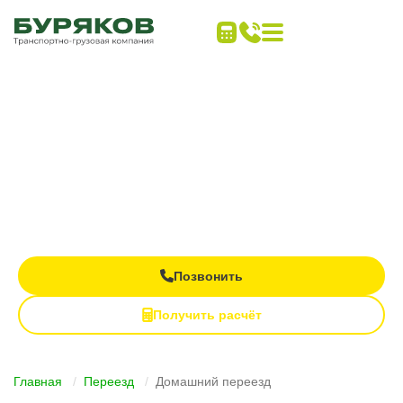
Домашний переезд в
Перми без стресса и
переплат
Договор со страховкой имущества
Профессиональная упаковка
Фиксированная цена, без доплат
Позвонить
Получить расчёт
Главная
Переезд
Домашний переезд